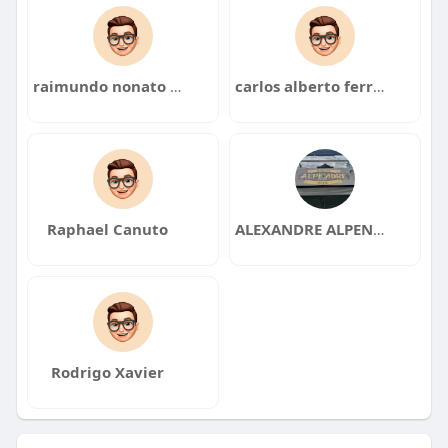
também ajuda na padronização de processos.
Veja:
- Lista de ingredientes: precisão nas quantidades
raimundo nonato dos santos
carlos alberto ferreira martins
evita desperdícios.
- Etapas de preparo: definição clara das fases de
preparação.
- Sequência de execução: ordem correta de
Raphael Canuto
ALEXANDRE ALPENDRE
execução para otimizar tempo.
- Tempo de preparo: controle do tempo para
frescor e qualidade.
Responsáveis pela execução: designação clara das
tarefas.
Rodrigo Xavier
- Procedimentos de qualidade e segurança:
padrões para segurança alimentar e qualidade.