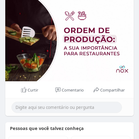
clientes.
Confira alguns dos benefícios que a ordem de
produção traz para o seu negócio:
- Mais eficiência na operação: organize sua equipe
e reduza o tempo de preparo.
- Redução de desperdícios: controle seu estoque e
minimize perdas.
- Consistência na qualidade dos pratos: mantenha
o padrão de excelência em cada visita.
Curtir
Comentario
Compartilhar
- Melhor gestão de tempo: garanta que os pratos
cheguem à mesa sem atrasos.
- Facilidade na adaptação às demandas: atenda
mais pedidos, mesmo nos horários de pico.
Pessoas que você talvez conheça
Além disso, a utilização da ordem de produção