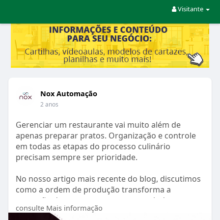
Visitante
Nox Automação
2 anos
Gerenciar um restaurante vai muito além de
apenas preparar pratos. Organização e controle
em todas as etapas do processo culinário
precisam sempre ser prioridade.
No nosso artigo mais recente do blog, discutimos
como a ordem de produção transforma a
operação do seu restaurante, garantindo uma
consulte Mais informação
experiência excepcional e eficiente para os seus