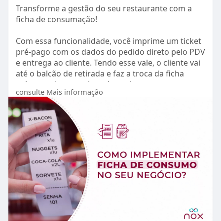
no que realmente importa: o crescimento do seu
Transforme a gestão do seu restaurante com a
negócio.
ficha de consumação!
Por que isso é importante? ✍️
Com essa funcionalidade, você imprime um ticket
pré-pago com os dados do pedido direto pelo PDV
Uma pesquisa realizada pela Dootax revelou que
e entrega ao cliente. Tendo esse vale, o cliente vai
76% das empresas que adotaram tecnologias de
até o balcão de retirada e faz a troca da ficha
automação fiscal experimentaram processos mais
pelos produtos registrados nela.
consulte Mais informação
ágeis e eficientes.
No blog da Nox, explicamos como implementar a
Além disso, 38% das empresas relataram uma
ficha de consumação no seu negócio e colher
redução superior a 50% nos custos relacionados a
esses benefícios.
multas, juros, duplicidades e outros erros
tributários após a implementação da automação.
O que você vai aprender no artigo?
Não deixe que a burocracia atrapalhe o sucesso
🔍 O que é a ficha de consumação e como
do seu negócio. Clique no link abaixo e veja como
funciona:
simplificar suas operações fiscais com o NoxMob
Fácil.
Descubra como essa ferramenta proporciona um
controle preciso sobre o consumo de produtos e