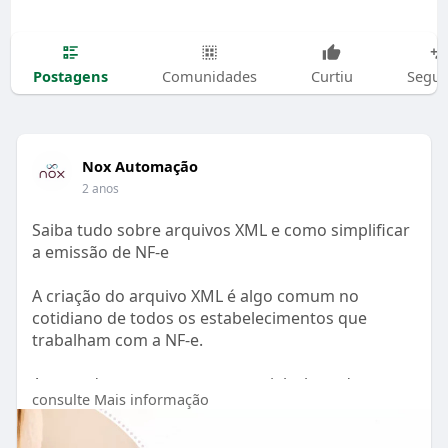
Postagens
Comunidades
Curtiu
Segui
Nox Automação
2 anos
Saiba tudo sobre arquivos XML e como simplificar
a emissão de NF-e
A criação do arquivo XML é algo comum no
cotidiano de todos os estabelecimentos que
trabalham com a NF-e.
Apesar de ser um passo essencial, ele pode se
consulte Mais informação
tornar um gargalo na produtividade do seu
negócio se não for executado de maneira