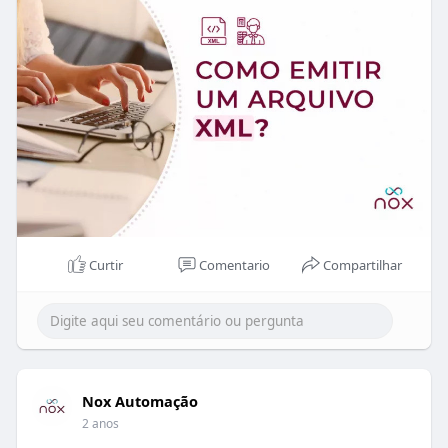
eficiente. A boa notícia é que existe um jeito mais
rápido, simples e integrado de lidar com isso!
No blog da Nox, exploramos como otimizar a
emissão de XML, seja utilizando o portal da SEFAZ
ou contando com as soluções automatizadas do
NoxMob Fácil.
Com o uso de ferramentas modernas, você
economiza tempo, reduz erros e mantém o seu
negócio sempre dentro das exigências fiscais.
Neste artigo, você aprenderá:
Curtir
Comentario
Compartilhar
1. O que é um arquivo XML e por que ele é
fundamental para a emissão de notas fiscais
eletrônicas (NF-e).
2. Passo a passo para gerar e exportar o XML
diretamente pelo portal da SEFAZ.
Nox Automação
3. Como o NoxMob Fácil automatiza o processo,
2 anos
integrando todas as etapas para que você foque