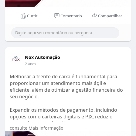
➡️ Acesse o artigo completo e transforme sua
serviços pelos seus clientes.
gestão fiscal.
Seja com fichas físicas ou digitais, o sistema é
adaptável para qualquer tipo de negócio, de bares
Curtir
Comentario
Compartilhar
https://nox.com.br/como-emitir-arquivo-xml/
e restaurantes a eventos de grande porte.
📊 Benefícios comprovados:
• Eficiência financeira: reduza perdas e melhore a
rentabilidade.
Nox Automação
• Maior organização: tenha controle total sobre
2 anos
entradas e saídas.
• Autonomia para o cliente: ofereça uma
Melhorar a frente de caixa é fundamental para
experiência moderna e prática com totens de
proporcionar um atendimento mais ágil e
autoatendimento e que imprimem a ficha de
eficiente, além de otimizar a gestão financeira do
consumo.
seu negócio.
🚀 Como implementar no seu negócio:
Expandir os métodos de pagamento, incluindo
opções como carteiras digitais e PIX, reduz o
Com nosso guia passo a passo, você vai aprender
tempo de espera dos clientes.
consulte Mais informação
a: