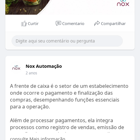
- Consistência na qualidade dos pratos: mantenha
o padrão de excelência em cada visita.
Curtir
Comentario
Compartilhar
- Melhor gestão de tempo: garanta que os pratos
cheguem à mesa sem atrasos.
- Facilidade na adaptação às demandas: atenda
mais pedidos, mesmo nos horários de pico.
Nox Automação
Além disso, a utilização da ordem de produção
2 anos
também ajuda na padronização de processos.
Veja:
A frente de caixa é o setor de um estabelecimento
onde ocorre o pagamento e finalização das
- Lista de ingredientes: precisão nas quantidades
compras, desempenhando funções essenciais
evita desperdícios.
para a operação.
- Etapas de preparo: definição clara das fases de
Além de processar pagamentos, ela integra
preparação.
processos como registro de vendas, emissão de
notas fiscais, controle de estoque e atendimento
consulte Mais informação