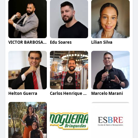
VICTOR BARBOSA QUARANTA
Edu Soares
Lílian Silva
Helton Guerra
Carlos Henrique de Faria Vasconcelos
Marcelo Marani