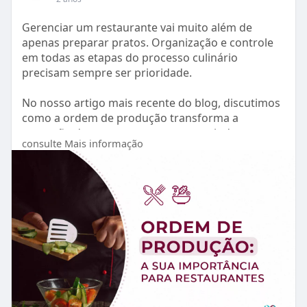
Fontes:
https://abrasel.com.br/revista..../gestao-do-
Gerenciar um restaurante vai muito além de
setor/aut
apenas preparar pratos. Organização e controle
em todas as etapas do processo culinário
precisam sempre ser prioridade.
No nosso artigo mais recente do blog, discutimos
como a ordem de produção transforma a
operação do seu restaurante, garantindo uma
consulte Mais informação
experiência excepcional e eficiente para os seus
clientes.
Confira alguns dos benefícios que a ordem de
produção traz para o seu negócio:
- Mais eficiência na operação: organize sua equipe
e reduza o tempo de preparo.
- Redução de desperdícios: controle seu estoque e
minimize perdas.