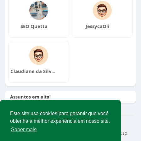
SEO Quetta
JessycaOli
Claudiane da Silva Marini
Assuntos em alta!
Este site usa cookies para garantir que você
obtenha a melhor experiência em nosso site.
© 2026 Rede Abrasel
Saber mais
Início
Sobre
Contato
Privacidade
Termos de Uso
Conteúdos exclusivos