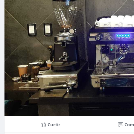
Curtir
Com