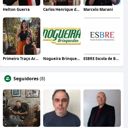
Helton Guerra
Carlos Henrique de Faria Vasconcelos
Marcelo Marani
Primeiro Traço Arquitetura
Nogueira Brinquedos
ESBRE Escola de Bares e Restaurantes
Seguidores
(8)