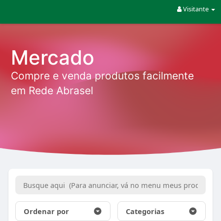
Visitante
Mercado
Compre e venda produtos facilmente
em Rede Abrasel
Ordenar por
Categorias