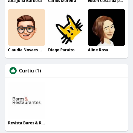
Ana Julia Barbosa
Carlos Moreira
Edson Costa da paixão
Claudia Novaes Novaes
Diego Paraizo
Aline Rosa
Curtiu
(1)
Revista Bares & Restaurantes