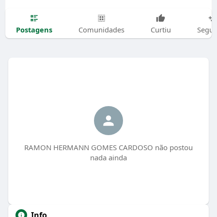
Postagens
Comunidades
Curtiu
Segui
RAMON HERMANN GOMES CARDOSO não postou
nada ainda
Info