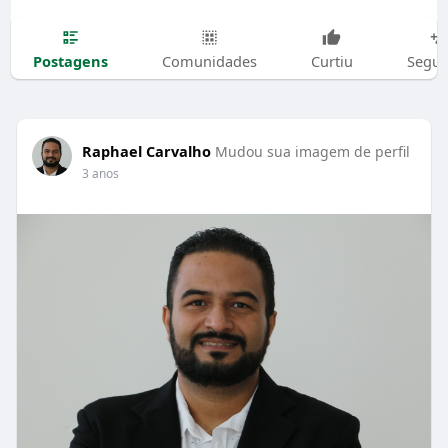
Postagens
Comunidades
Curtiu
Segui
Raphael Carvalho
Mudou sua imagem de perfil
3 anos