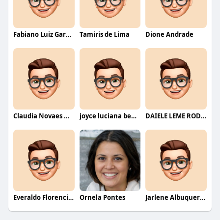
Fabiano Luiz Garcia
Tamiris de Lima
Dione Andrade
Claudia Novaes Novaes
joyce luciana bentini jesus
DAIELE LEME RODRIGUES
Everaldo Florencio De Melo
Ornela Pontes
Jarlene Albuquerque