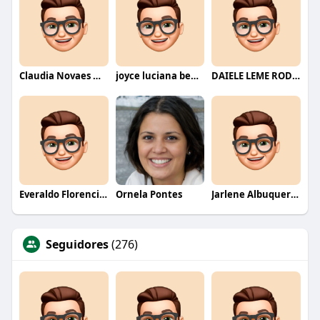
Claudia Novaes Novaes
joyce luciana bentini jesus
DAIELE LEME RODRIGUES
Everaldo Florencio De Melo
Ornela Pontes
Jarlene Albuquerque
Seguidores
(276)