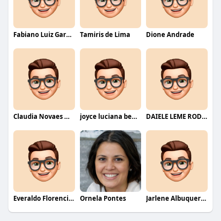
Fabiano Luiz Garcia
Tamiris de Lima
Dione Andrade
Claudia Novaes Novaes
joyce luciana bentini jesus
DAIELE LEME RODRIGUES
Everaldo Florencio De Melo
Ornela Pontes
Jarlene Albuquerque