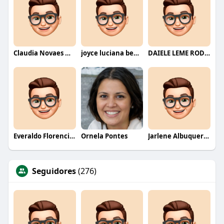
Claudia Novaes Novaes
joyce luciana bentini jesus
DAIELE LEME RODRIGUES
Everaldo Florencio De Melo
Ornela Pontes
Jarlene Albuquerque
Seguidores
(276)