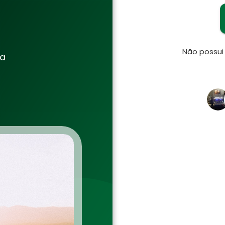
Não possu
ia