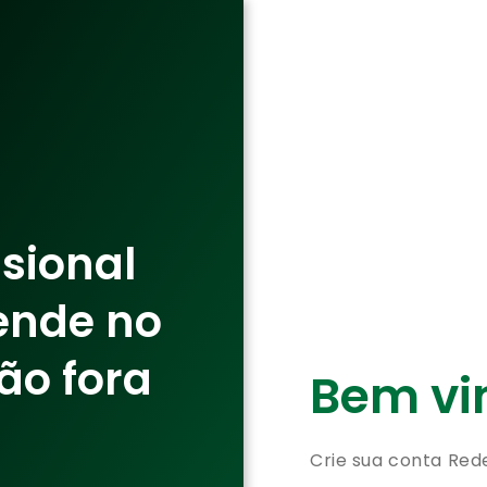
ssional
ende no
ão fora
Bem vin
Crie sua conta Red