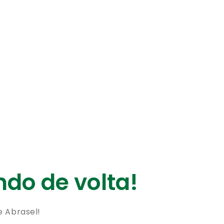
do de volta!
e Abrasel!