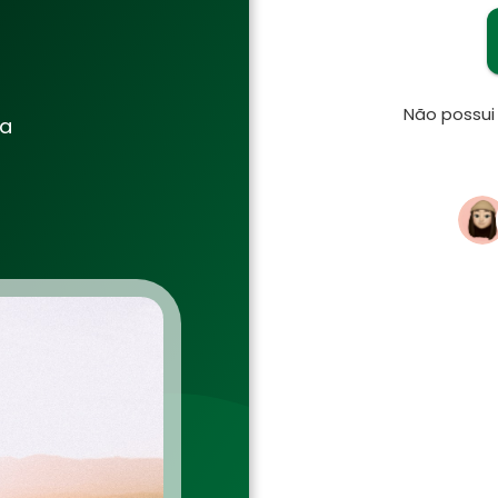
Não possu
ia