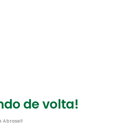
do de volta!
e Abrasel!