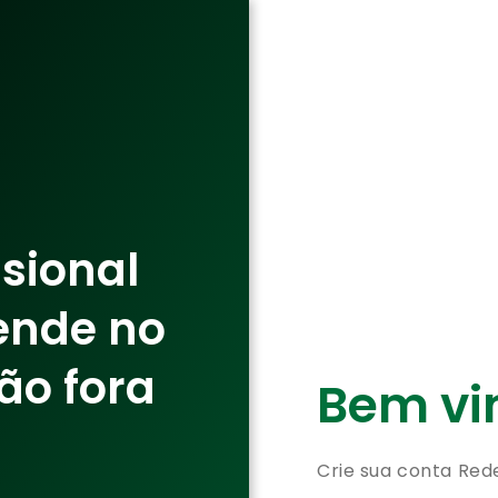
ssional
ende no
ão fora
Bem vin
Crie sua conta Red