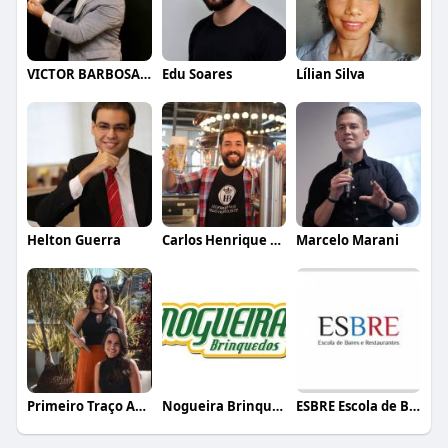
VICTOR BARBOSA QUARANTA
Edu Soares
Lílian Silva
Helton Guerra
Carlos Henrique de Faria Vasconcelos
Marcelo Marani
Primeiro Traço Arquitetura
Nogueira Brinquedos
ESBRE Escola de Bares e Restaurantes