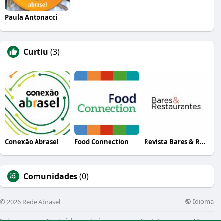
Paula Antonacci
Curtiu
(3)
Conexão Abrasel
Food Connection
Revista Bares & Restaurantes
Comunidades
(0)
Idioma
© 2026 Rede Abrasel
Sobre
Conteúdos exclusivos
Contato
Mais