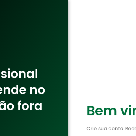
ssional
ende no
ão fora
Bem vin
Crie sua conta Red