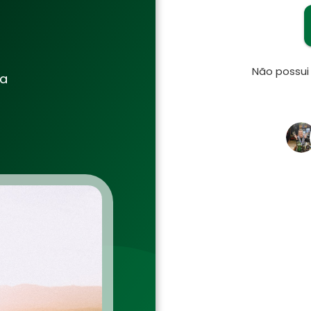
Não possu
ia