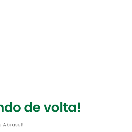
do de volta!
e Abrasel!