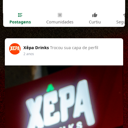
Postagens
Comunidades
Curtiu
Segui
Xêpa Drinks
Trocou sua capa de perfil
2 anos