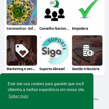
Coronavírus - Informação, orientação e a
Conselho Nacional Abrasel
Empodera
Marketing e vendas
Suporte Abrasel
Gestão tributária
Este site usa cookies para garantir que você
obtenha a melhor experiência em nosso site.
© 2026 Rede Abrasel
Saber mais
Início
Sobre
Contato
Privacidade
Termos de Uso
Conteúdos exclusivos