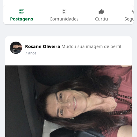
Postagens
Comunidades
Curtiu
Segui
Rosane Oliveira
Mudou sua imagem de perfil
7 anos