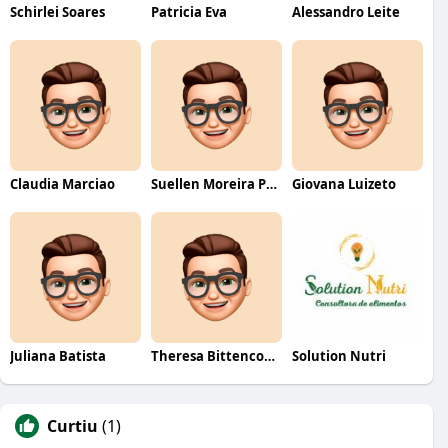
Schirlei Soares
Patricia Eva
Alessandro Leite
Claudia Marciao
Suellen Moreira Parente de Oliveira
Giovana Luizeto
Juliana Batista
Theresa Bittencourt
Solution Nutri
Curtiu
(1)