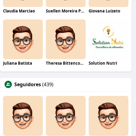
Claudia Marciao
Suellen Moreira Parente de Oliveira
Giovana Luizeto
Juliana Batista
Theresa Bittencourt
Solution Nutri
Seguidores
(439)