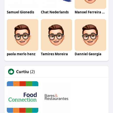
Samuel Gionedis
Chat Nederlands
Manoel Ferreira dos Santos junior
paola merlo henz
Tamires Moreira
Danniel Georgia
Curtiu
(2)