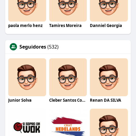
paola merlo henz
Tamires Moreira
Danniel Georgia
Seguidores
(532)
Junior Solva
Cleber Santos Costa
Renan DA SILVA