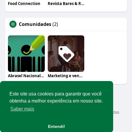
Food Connection
Revista Bares & Restaurantes
Comunidades
(2)
Abrasel Nacional - Executivos (Interno)
Marketing e vendas
Este site usa cookies para garantir que você
obtenha a melhor experiência em nosso site.
© 2026 Rede Abrasel
Saber mais
Início
Sobre
Contato
Privacidade
Termos de Uso
Conteúdos exclusivos
Idioma
Entendi!