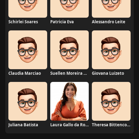
Schirlei Soares
Patricia Eva
Alessandro Leite
Claudia Marciao
Suellen Moreira Parente de Oliveira
Giovana Luizeto
Juliana Batista
Laura Gallo da Rosa
Theresa Bittencourt