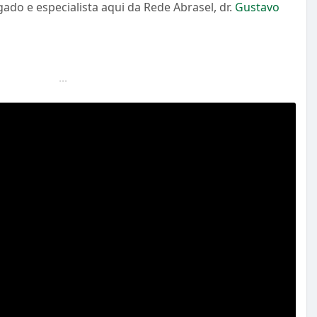
do e especialista aqui da Rede Abrasel, dr.
Gustavo
sar a cartilha: