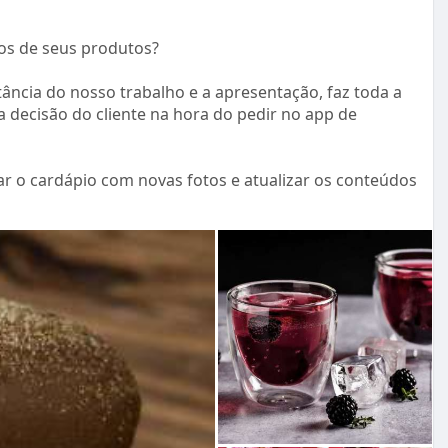
l
s
eos de seus produtos?
c
ncia do nosso trabalho e a apresentação, faz toda a
r
a decisão do cliente na hora do pedir no app de
e
e
n
ar o cardápio com novas fotos e atualizar os conteúdos