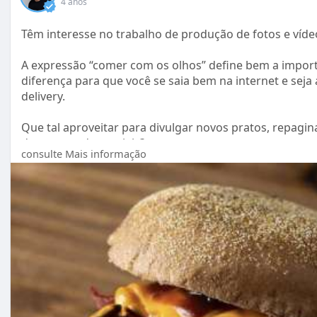
4 anos
Têm interesse no trabalho de produção de fotos e víd
A expressão “comer com os olhos” define bem a importâ
diferença para que você se saia bem na internet e seja 
delivery.
Que tal aproveitar para divulgar novos pratos, repagin
das suas redes sociais?
consulte Mais informação
Mande um Whats para um orçamento.
11 97884-6226
@edusoaresfoto