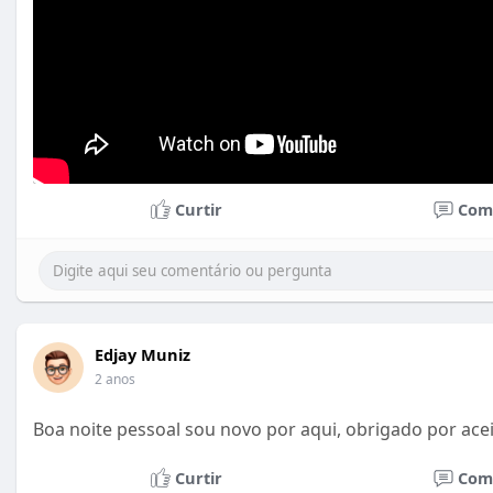
Curtir
Com
Edjay Muniz
2 anos
Boa noite pessoal sou novo por aqui, obrigado por ace
Curtir
Com