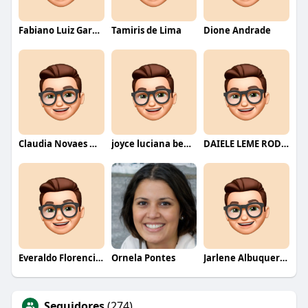
Fabiano Luiz Garcia
Tamiris de Lima
Dione Andrade
Claudia Novaes Novaes
joyce luciana bentini jesus
DAIELE LEME RODRIGUES
Everaldo Florencio De Melo
Ornela Pontes
Jarlene Albuquerque
Seguidores
(274)