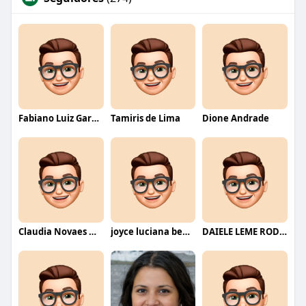
Fabiano Luiz Garcia
Tamiris de Lima
Dione Andrade
Claudia Novaes Novaes
joyce luciana bentini jesus
DAIELE LEME RODRIGUES