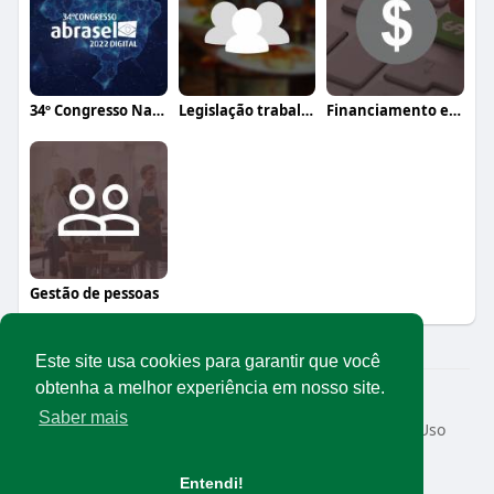
34º Congresso Nacional Abrasel
Legislação trabalhista
Financiamento e crédito
Gestão de pessoas
Este site usa cookies para garantir que você
obtenha a melhor experiência em nosso site.
© 2026 Rede Abrasel
Saber mais
Início
Sobre
Contato
Privacidade
Termos de Uso
Conteúdos exclusivos
Idioma
Entendi!