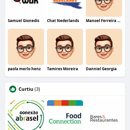
Samuel Gionedis
Chat Nederlands
Manoel Ferreira dos Santos junior
paola merlo henz
Tamires Moreira
Danniel Georgia
Curtiu
(3)