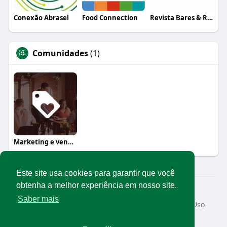
Conexão Abrasel
Food Connection
Revista Bares & Restaurantes
Comunidades
(1)
Marketing e vendas
Este site usa cookies para garantir que você
obtenha a melhor experiência em nosso site.
© 2026 Rede Abrasel
Saber mais
Início
Sobre
Contato
Privacidade
Termos de Uso
Conteúdos exclusivos