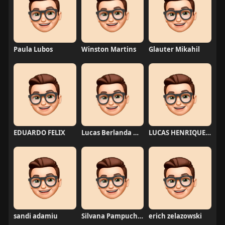
Paula Lubos
Winston Martins
Glauter Mikahil
EDUARDO FELIX
Lucas Berlanda Moraes
LUCAS HENRIQUE RIBEIRO
sandi adamiu
Silvana Pampuch Andreata
erich zelazowski