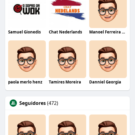
Samuel Gionedis
Chat Nederlands
Manoel Ferreira dos Santos junior
paola merlo henz
Tamires Moreira
Danniel Georgia
Seguidores
(472)