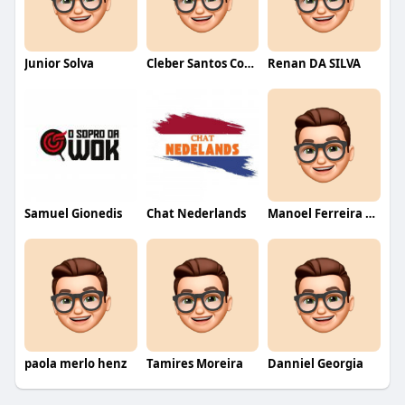
Junior Solva
Cleber Santos Costa
Renan DA SILVA
Samuel Gionedis
Chat Nederlands
Manoel Ferreira dos Santos junior
paola merlo henz
Tamires Moreira
Danniel Georgia