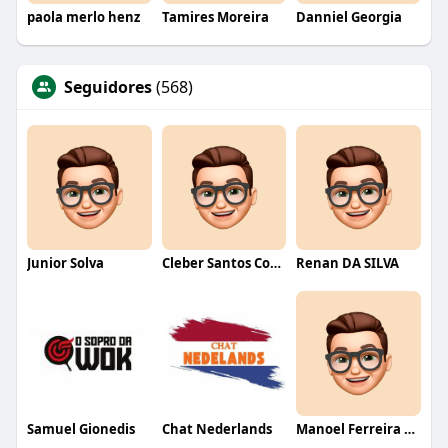
paola merlo henz
Tamires Moreira
Danniel Georgia
Seguidores
(568)
Junior Solva
Cleber Santos Costa
Renan DA SILVA
Samuel Gionedis
Chat Nederlands
Manoel Ferreira dos Santos junior