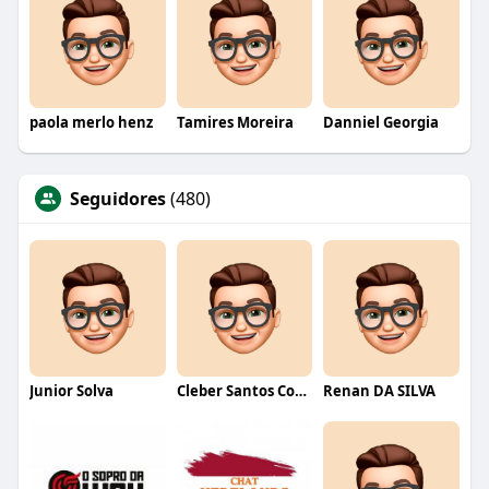
paola merlo henz
Tamires Moreira
Danniel Georgia
Seguidores
(480)
Junior Solva
Cleber Santos Costa
Renan DA SILVA