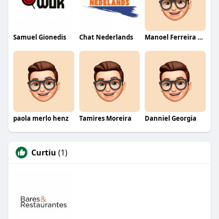
Samuel Gionedis
Chat Nederlands
Manoel Ferreira dos Santos junior
paola merlo henz
Tamires Moreira
Danniel Georgia
Curtiu
(1)