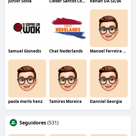
Junior Solva
Cleber Santos Costa
Renan DA SILVA
Samuel Gionedis
Chat Nederlands
Manoel Ferreira dos Santos junior
paola merlo henz
Tamires Moreira
Danniel Georgia
Seguidores
(531)