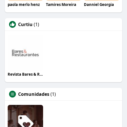
paola merlo henz
Tamires Moreira
Danniel Georgia
Curtiu
(1)
Revista Bares & Restaurantes
Comunidades
(1)