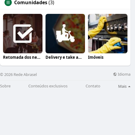
Comunidades
(3)
Retomada dos negócios
Delivery e take away
Imóveis
Idioma
© 2026 Rede Abrasel
Sobre
Conteúdos exclusivos
Contato
Mais