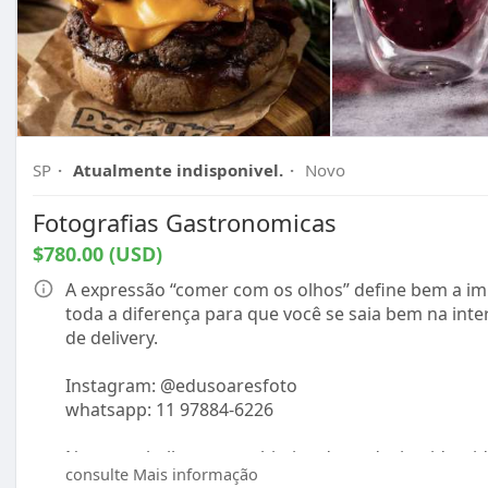
SP
·
Atualmente indisponivel.
·
Novo
Fotografias Gastronomicas
$780.00 (USD)
A expressão “comer com os olhos” define bem a imp
toda a diferença para que você se saia bem na inter
de delivery.
Instagram: @edusoaresfoto
whatsapp: 11 97884-6226
Nosso trabalho tem o objetivo de traduzir a ident
consulte Mais informação
conversão das suas vendas e presença digital.