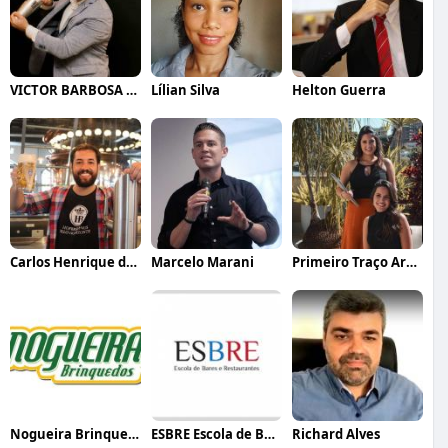
VICTOR BARBOSA QUARANTA
Lílian Silva
Helton Guerra
Carlos Henrique de Faria Vasconcelos
Marcelo Marani
Primeiro Traço Arquitetura
Nogueira Brinquedos
ESBRE Escola de Bares e Restaurantes
Richard Alves