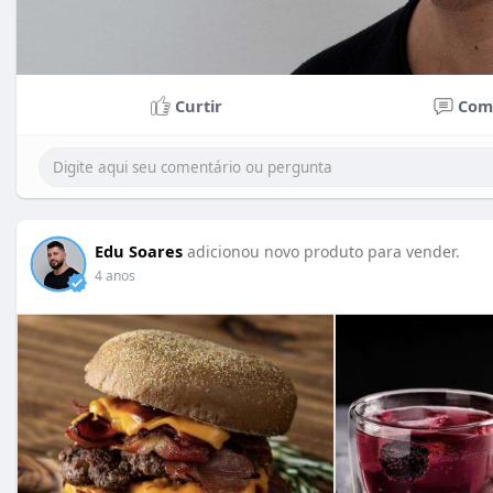
Curtir
Com
Edu Soares
adicionou novo produto para vender.
4 anos