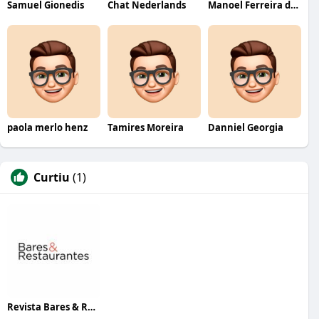
Samuel Gionedis
Chat Nederlands
Manoel Ferreira dos Santos junior
paola merlo henz
Tamires Moreira
Danniel Georgia
Curtiu
(1)
Revista Bares & Restaurantes