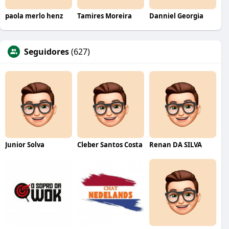
paola merlo henz
Tamires Moreira
Danniel Georgia
Seguidores
(627)
Junior Solva
Cleber Santos Costa
Renan DA SILVA