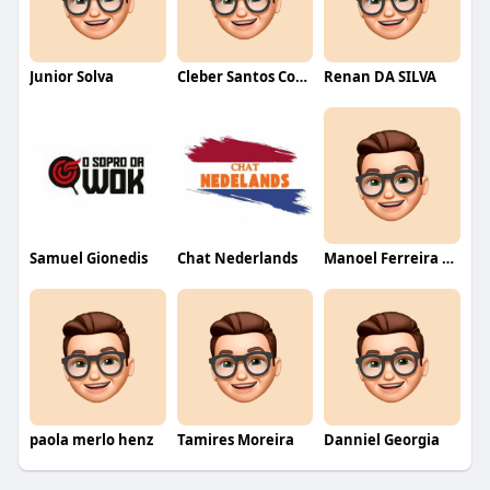
Junior Solva
Cleber Santos Costa
Renan DA SILVA
Samuel Gionedis
Chat Nederlands
Manoel Ferreira dos Santos junior
paola merlo henz
Tamires Moreira
Danniel Georgia