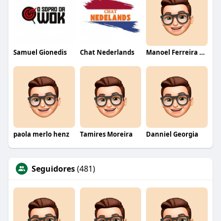
Samuel Gionedis
Chat Nederlands
Manoel Ferreira dos Santos junior
paola merlo henz
Tamires Moreira
Danniel Georgia
Seguidores
(481)