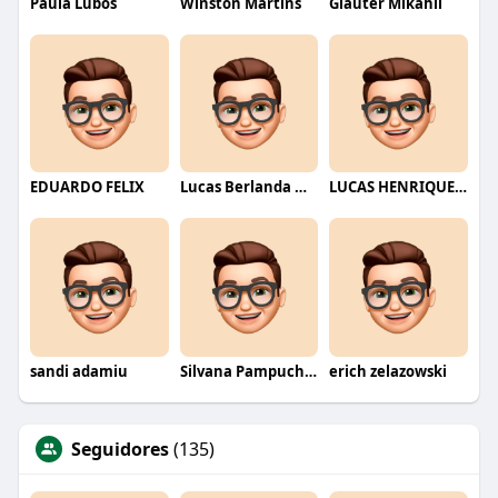
Paula Lubos
Winston Martins
Glauter Mikahil
EDUARDO FELIX
Lucas Berlanda Moraes
LUCAS HENRIQUE RIBEIRO
sandi adamiu
Silvana Pampuch Andreata
erich zelazowski
Seguidores
(135)