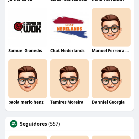
Samuel Gionedis
Chat Nederlands
Manoel Ferreira dos Santos junior
paola merlo henz
Tamires Moreira
Danniel Georgia
Seguidores
(557)