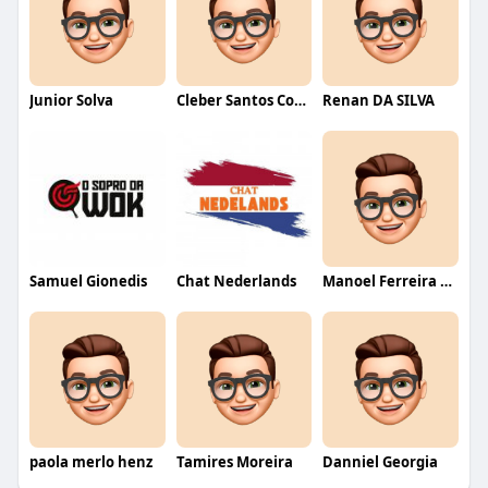
Junior Solva
Cleber Santos Costa
Renan DA SILVA
Samuel Gionedis
Chat Nederlands
Manoel Ferreira dos Santos junior
paola merlo henz
Tamires Moreira
Danniel Georgia