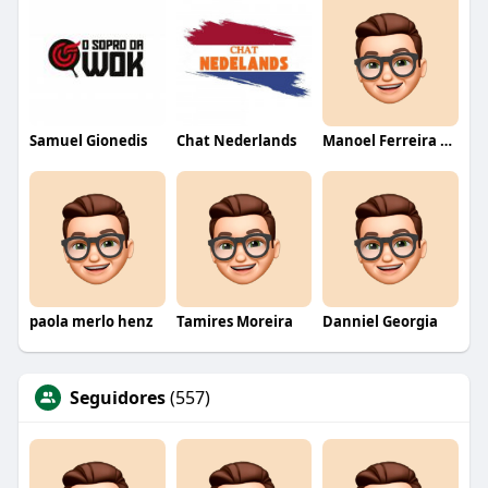
Samuel Gionedis
Chat Nederlands
Manoel Ferreira dos Santos junior
paola merlo henz
Tamires Moreira
Danniel Georgia
Seguidores
(557)