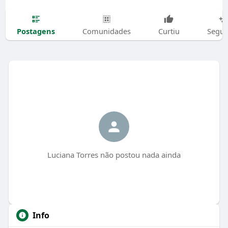
Postagens
Comunidades
Curtiu
Segui
Luciana Torres não postou nada ainda
Info