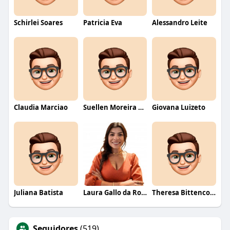
Schirlei Soares
Patricia Eva
Alessandro Leite
Claudia Marciao
Suellen Moreira Parente de Oliveira
Giovana Luizeto
Juliana Batista
Laura Gallo da Rosa
Theresa Bittencourt
Seguidores
(519)