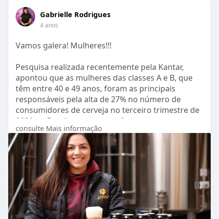
coberto as alternativas de
Gabrielle Rodrigues
estilos listados anteriormente.
4 anos
Caso você tenha possibilidade
Vamos galera! Mulheres!!!
de instalar uma chopeira no
foodtruck, opte por uma
chopeira com dois bicos, um
Pesquisa realizada recentemente pela Kantar,
dedicado para a Pilsen e outro
apontou que as mulheres das classes A e B, que
que você possa usá-lo para
têm entre 40 e 49 anos, foram as principais
girar os demais estilos.
responsáveis pela alta de 27% no número de
consumidores de cerveja no terceiro trimestre de
Como disse anteriormente, a
2021 no Brasil em comparação com o mesmo
sua maior limitação é o espaço
consulte Mais informação
período de 2019.
no foodtruck, mas caso
consiga manejar bem o seu
https://exame.com/bussola/cres....ce-a-
estoque, o céu é o limite!
representativid
Espero que tenha conseguido
ajudar. Sucesso no seu
empreendimento.
Um abraço, Carlos Henrique