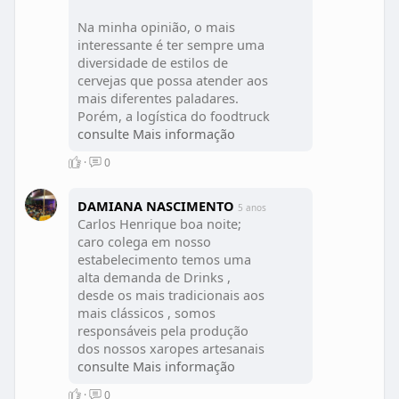
Na minha opinião, o mais
interessante é ter sempre uma
diversidade de estilos de
cervejas que possa atender aos
mais diferentes paladares.
Porém, a logística do foodtruck
pode ser um limitador para
consulte Mais informação
você, uma vez que o espaço
·
0
para gerenciamento de um
estoque de cervejas pode ser
mais acanhado e mais difícil de
DAMIANA NASCIMENTO
5 anos
ter uma variedade grande de
Carlos Henrique boa noite;
produtos para oferecer.
caro colega em nosso
estabelecimento temos uma
Sendo assim, é interessante
alta demanda de Drinks ,
tomar como ponto de partida
desde os mais tradicionais aos
o gosto da maioria que, no
mais clássicos , somos
caso dos brasileiros, é a nossa
responsáveis pela produção
tradicional Pilsen. Acredito que
dos nossos xaropes artesanais
ela não poderá faltar, uma vez
que são responsáveis pelo
consulte Mais informação
que é a cerveja que mais
nosso diferencial, vale lembrar
·
0