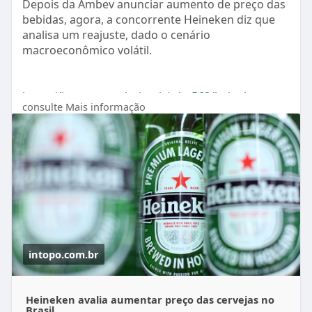
Depois da Ambev anunciar aumento de preço das
bebidas, agora, a concorrente Heineken diz que
analisa um reajuste, dado o cenário
macroeconômico volátil.
https://intopo.com.br/noticia/....568/heineken-
consulte Mais informação
avalia-
intopo.com.br
Heineken avalia aumentar preço das cervejas no
Brasil