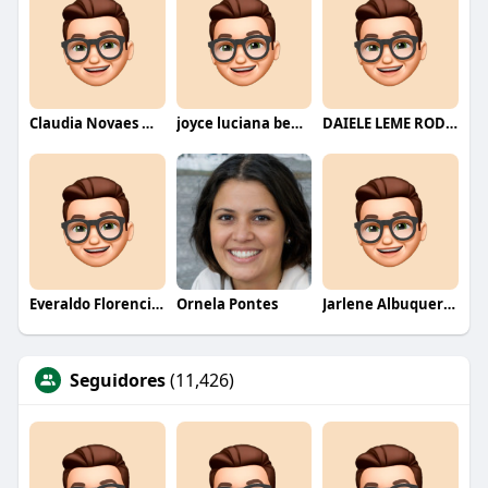
Claudia Novaes Novaes
joyce luciana bentini jesus
DAIELE LEME RODRIGUES
Everaldo Florencio De Melo
Ornela Pontes
Jarlene Albuquerque
Seguidores
(11,426)