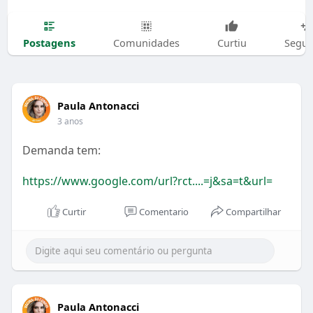
Postagens
Comunidades
Curtiu
Segui
Paula Antonacci
3 anos
Demanda tem:
https://www.google.com/url?rct....=j&sa=t&url=
Curtir
Comentario
Compartilhar
Paula Antonacci