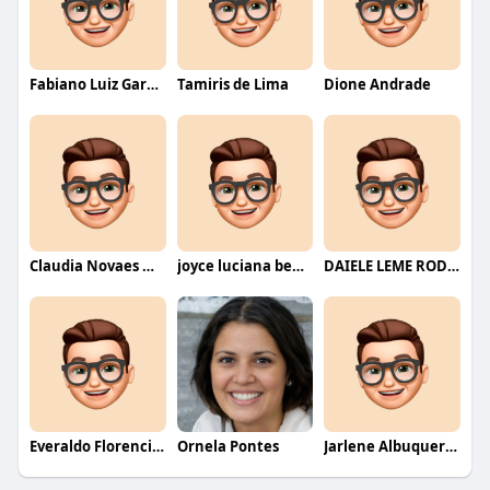
Fabiano Luiz Garcia
Tamiris de Lima
Dione Andrade
Claudia Novaes Novaes
joyce luciana bentini jesus
DAIELE LEME RODRIGUES
Everaldo Florencio De Melo
Ornela Pontes
Jarlene Albuquerque