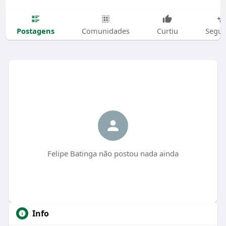
Postagens
Comunidades
Curtiu
Segui
Felipe Batinga não postou nada ainda
Info