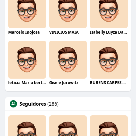
Marcelo Inojosa
VINICIUS MAIA
Isabelly Luyza Da Costa melo
leticia Maria bertino Mello de andrade
Gisele Jurowitz
RUBENS CARPES MAZZUCCO
Seguidores
(286)