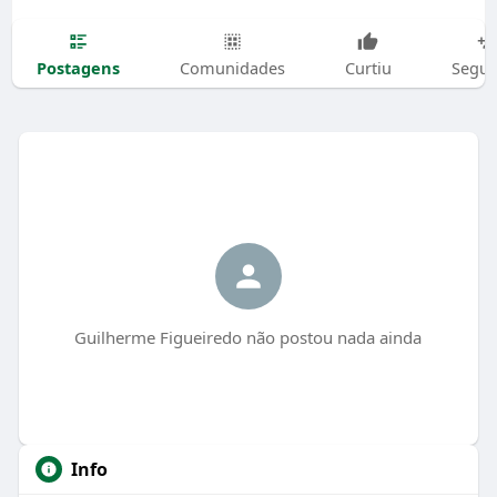
Postagens
Comunidades
Curtiu
Segui
Guilherme Figueiredo não postou nada ainda
Info