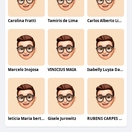
Carolina Fratti
Tamiris de Lima
Carlos Alberto Lima
Marcelo Inojosa
VINICIUS MAIA
Isabelly Luyza Da Costa melo
leticia Maria bertino Mello de andrade
Gisele Jurowitz
RUBENS CARPES MAZZUCCO