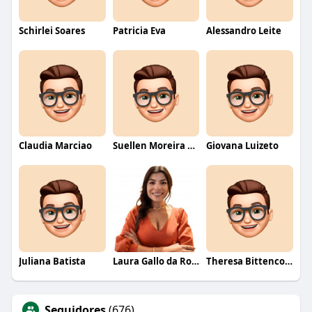
Schirlei Soares
Patricia Eva
Alessandro Leite
Claudia Marciao
Suellen Moreira Parente de Oliveira
Giovana Luizeto
Juliana Batista
Laura Gallo da Rosa
Theresa Bittencourt
Seguidores
(676)