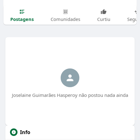
Postagens
Comunidades
Curtiu
Segui
Joselaine Guimarães Hasperoy não postou nada ainda
Info