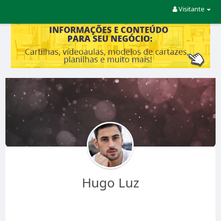
Visitante
Hugo Luz