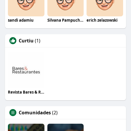
sandi adamiu
Silvana Pampuch Andreata
erich zelazowski
Curtiu
(1)
Revista Bares & Restaurantes
Comunidades
(2)