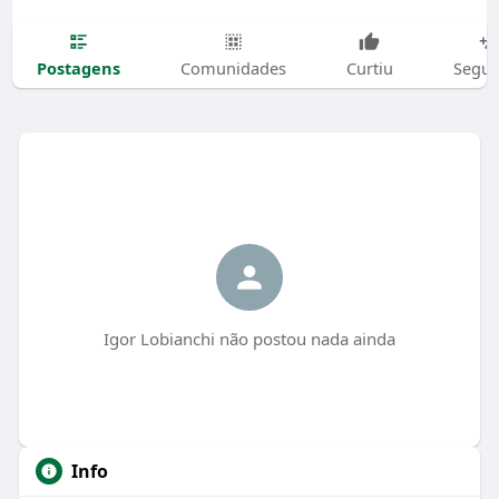
Postagens
Comunidades
Curtiu
Segui
Igor Lobianchi não postou nada ainda
Info