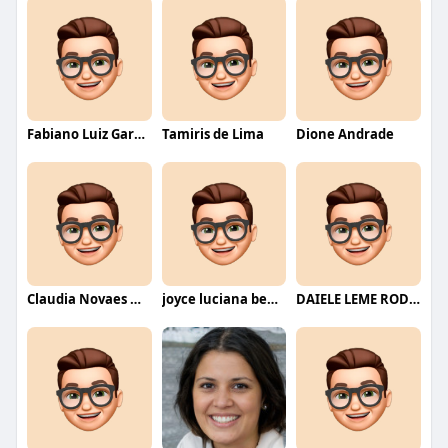
Fabiano Luiz Garcia
Tamiris de Lima
Dione Andrade
Claudia Novaes Novaes
joyce luciana bentini jesus
DAIELE LEME RODRIGUES