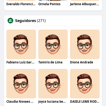
Everaldo Florencio De Melo
Ornela Pontes
Jarlene Albuquerque
Seguidores
(271)
Fabiano Luiz Garcia
Tamiris de Lima
Dione Andrade
Claudia Novaes Novaes
joyce luciana bentini jesus
DAIELE LEME RODRIGUES