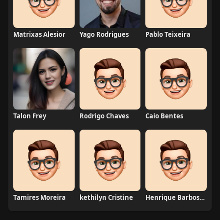
Matrixas Alesior
Yago Rodrigues
Pablo Teixeira
Talon Frey
Rodrigo Chaves
Caio Bentes
Tamires Moreira
kethilyn Cristine
Henrique Barbosa Yokobataki