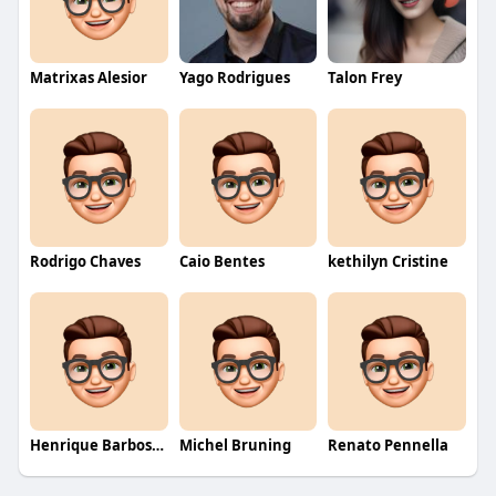
Matrixas Alesior
Yago Rodrigues
Talon Frey
Rodrigo Chaves
Caio Bentes
kethilyn Cristine
Henrique Barbosa Yokobataki
Michel Bruning
Renato Pennella