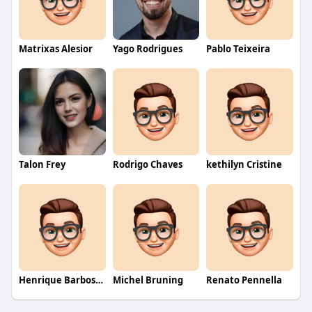
Matrixas Alesior
Yago Rodrigues
Pablo Teixeira
Talon Frey
Rodrigo Chaves
kethilyn Cristine
Henrique Barbosa Yokobataki
Michel Bruning
Renato Pennella