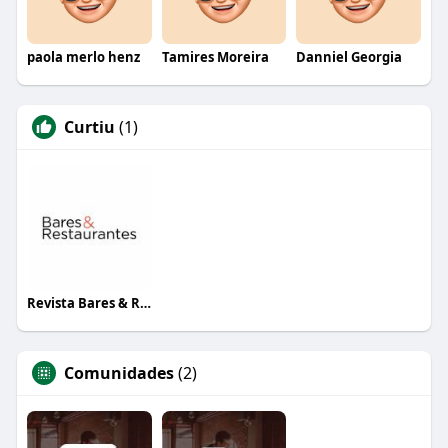
paola merlo henz
Tamires Moreira
Danniel Georgia
Curtiu
(1)
Revista Bares & Restaurantes
Comunidades
(2)