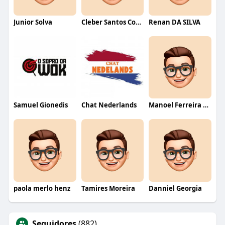
Junior Solva
Cleber Santos Costa
Renan DA SILVA
Samuel Gionedis
Chat Nederlands
Manoel Ferreira dos Santos junior
paola merlo henz
Tamires Moreira
Danniel Georgia
Seguidores
(882)