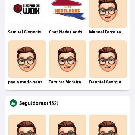
Samuel Gionedis
Chat Nederlands
Manoel Ferreira dos Santos junior
paola merlo henz
Tamires Moreira
Danniel Georgia
Seguidores
(462)