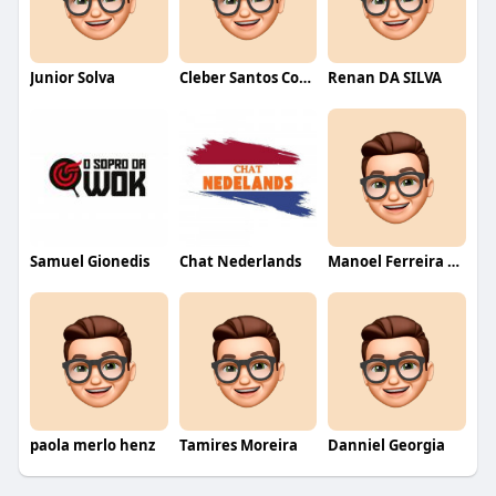
Junior Solva
Cleber Santos Costa
Renan DA SILVA
Samuel Gionedis
Chat Nederlands
Manoel Ferreira dos Santos junior
paola merlo henz
Tamires Moreira
Danniel Georgia