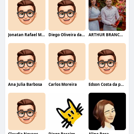
Jonatan Rafael Mello
Diego Oliveira da Motta
ARTHUR BRANCO FERNANDES
Ana Julia Barbosa
Carlos Moreira
Edson Costa da paixão
Claudia Novaes Novaes
Diego Paraizo
Aline Rosa